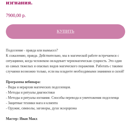
изгнания.
7900,00
р.
КУПИТЬ
Подселение - правда или вымысел?
К сожалению, правда. Действительно, мы в магической работе встречаемся с
ситуациями, когда человеком овладевает черномагическая сущность. Это один
из самых тяжелых и опасных видов магического поражения. Работать с такими
случаями возможно только, если вы владеете необходимыми знаниями и силой!
Программа вебинара:
- Виды и иерархии магических подселенцов.
- Методы и ритуалы диагностики
- Методы и ритуалы изгнания. Способы перевода и уничтожения подселенца
- Защитные техники мага и клиента
- Оружие, символы, заговоры, духи экзорцизма
Мастер: Иван Макх