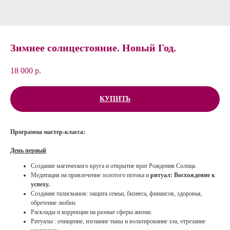
Зимнее солнцестояние. Новый Год.
18 000
р.
КУПИТЬ
Программа мастер-класса:
День первый
Создание магического круга и открытие врат Рождения Солнца.
Медитация на привлечение золотого потока и
ритуал: Восхождение к
успеху.
Создание талисманов: защита семьи, бизнеса, финансов, здоровья,
обретение любви.
Расклады и коррекции на разные сферы жизни.
Ритуалы : очищение, изгнание тьмы и вольтирование зла, отрезание