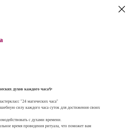
а
ческих духов каждого часа✨
астеркласс "24 магических часа"
лшебную силу каждого часа суток для достижения своих
аимодействовать с духами времени.
ильное время проведения ритуала, что поможет вам