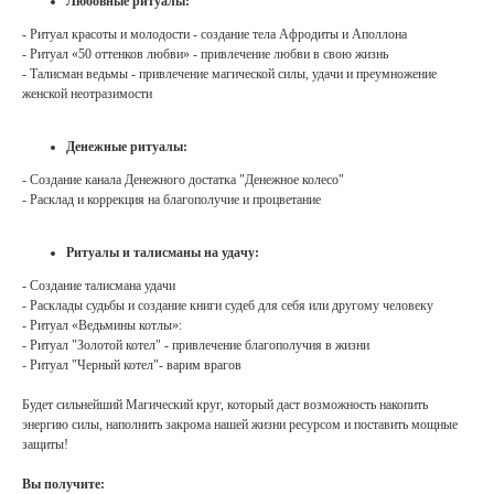
Любовные ритуалы:
- Ритуал красоты и молодости - создание тела Афродиты и Аполлона
- Ритуал «50 оттенков любви» - привлечение любви в свою жизнь
- Талисман ведьмы - привлечение магической силы, удачи и преумножение
женской неотразимости
Денежные ритуалы:
- Создание канала Денежного достатка "Денежное колесо"
- Расклад и коррекция на благополучие и процветание
Ритуалы и талисманы на удачу:
- Создание талисмана удачи
- Расклады судьбы и создание книги судеб для себя или другому человеку
- Ритуал «Ведьмины котлы»:
- Ритуал "Золотой котел" - привлечение благополучия в жизни
- Ритуал "Черный котел"- варим врагов
Будет сильнейший Магический круг, который даст возможность накопить
энергию силы, наполнить закрома нашей жизни ресурсом и поставить мощные
защиты!
Вы получите: