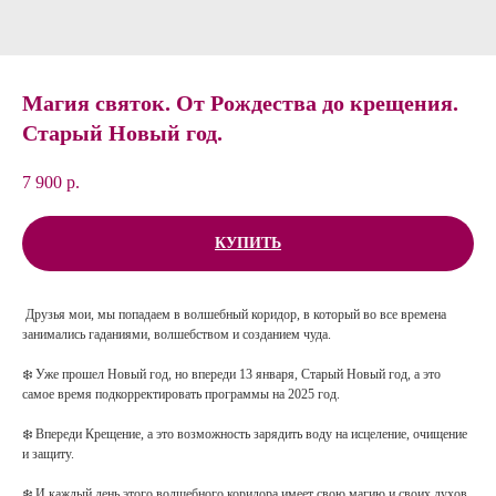
Магия святок. От Рождества до крещения.
Старый Новый год.
7 900
р.
КУПИТЬ
Друзья мои, мы попадаем в волшебный коридор, в который во все времена
занимались гаданиями, волшебством и созданием чуда.
❄️ Уже прошел Новый год, но впереди 13 января, Старый Новый год, а это
самое время подкорректировать программы на 2025 год.
❄️ Впереди Крещение, а это возможность зарядить воду на исцеление, очищение
и защиту.
❄️ И каждый день этого волшебного коридора имеет свою магию и своих духов