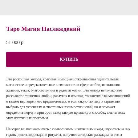
Таро Магия Hаслаждений
51 000
р.
КУПИТЬ
Это роскошная колода, красивая и мощная, открывающая удивительные
магические и предсказательные возможности в сфере любви, исполнения
желаний, sекса, благосостояния и радости жизни. Эта колода не только вам
расскажет о таинствах любви, разлуках и изменах, тонкостях взаимоотношений,
о вашем партнере и его предпочтениях, о том какую тактику и стратегию
выбрать для успешных и счастливых взаимоотношений, но и поможет
определить порчу и приворот, sексуальную привязку и способах снятия всех
этих негативных программ.
На курсе вы познакомитесь с символизмом и значениями карт, научитесь на них
гадать, делать коррекции и ритуалы, получите авторские расклады на темы