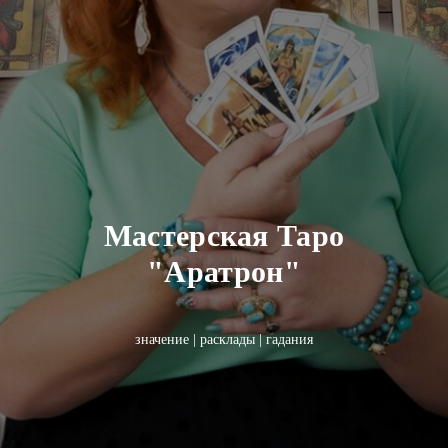
Мастерская Таро
"Аратрон"
значение | расклады | гадания