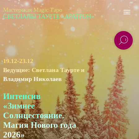
Мастерская Magic Таро
СВЕТЛАНЫ ТАУРТЕ «АРАТРОН»
19.12-23.12
Ведущие: Светлана Таурте и
Владимир Николаев
Интенсив
«Зимнее
Солнцестояние.
Магия Нового года
2026»